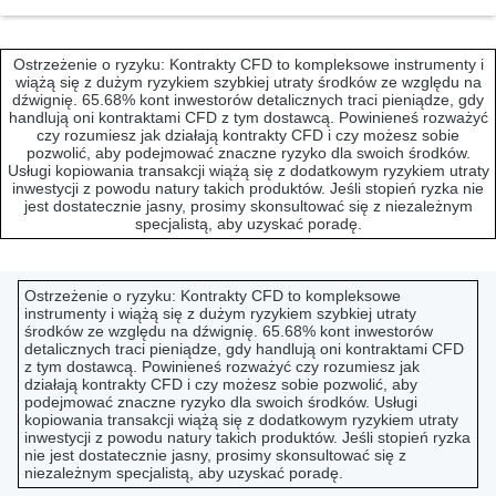
Ostrzeżenie o ryzyku:
Kontrakty CFD to kompleksowe instrumenty i
wiążą się z dużym ryzykiem szybkiej utraty środków ze względu na
dźwignię.
65.68% kont inwestorów detalicznych traci pieniądze, gdy
handlują oni kontraktami CFD z tym dostawcą.
Powinieneś rozważyć
czy rozumiesz jak działają kontrakty CFD i czy możesz sobie
pozwolić, aby podejmować znaczne ryzyko dla swoich środków.
Usługi kopiowania transakcji wiążą się z dodatkowym ryzykiem utraty
inwestycji z powodu natury takich produktów. Jeśli stopień ryzka nie
jest dostatecznie jasny, prosimy skonsultować się z niezależnym
specjalistą, aby uzyskać poradę.
Ostrzeżenie o ryzyku:
Kontrakty CFD to kompleksowe
instrumenty i wiążą się z dużym ryzykiem szybkiej utraty
środków ze względu na dźwignię.
65.68% kont inwestorów
detalicznych traci pieniądze, gdy handlują oni kontraktami CFD
z tym dostawcą.
Powinieneś rozważyć czy rozumiesz jak
działają kontrakty CFD i czy możesz sobie pozwolić, aby
podejmować znaczne ryzyko dla swoich środków. Usługi
kopiowania transakcji wiążą się z dodatkowym ryzykiem utraty
inwestycji z powodu natury takich produktów. Jeśli stopień ryzka
nie jest dostatecznie jasny, prosimy skonsultować się z
©
RoboMarkets
, 2013-2026. Wszystkie prawa zastrzeżone.
niezależnym specjalistą, aby uzyskać poradę.